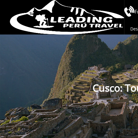
F
Des
Cusco: To