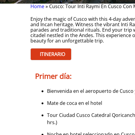
Home
Cusco: Tour Inti Raymi En Cusco Con
Breadcrumb
Enjoy the magic of Cusco with this 4-day advent
and Incan heritage. Witness the vibrant Inti R
parades and traditional rituals. End your trip 
citadel nestled in the Andes. This experience o
beauty for an unforgettable trip.
ITINERARIO
Primer día:
Bienvenida en el aeropuerto de Cusco y
Mate de coca en el hotel
Tour Ciudad Cusco Catedral Qoricanch
hrs.)
Noche en hotel seleccionado en Cusco