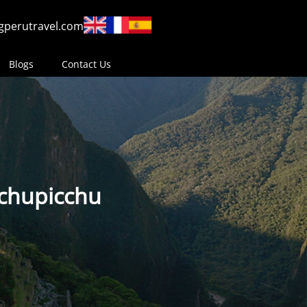
gperutravel.com
Blogs
Contact Us
achupicchu