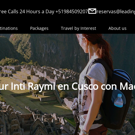
ree Calls 24 Hours a Day +51984509207
reservas@leadin
tinations
Packages
Travel by Interest
About us
ur Inti Raymi en Cusco con M