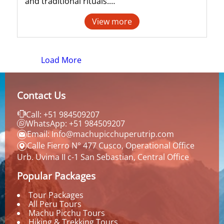
and traditional rituals.…
View more
Load More
Contact Us
Call: +51 984509207
WhatsApp: +51 984509207
Email: Info@machupicchuperutrip.com
Calle Fierro N° 477 Cusco, Operational Office
Urb. Uvima II c-1 San Sebastian, Central Office
Popular Packages
Tour Packages
All Peru Tours
Machu Picchu Tours
Hiking & Trekking Tours