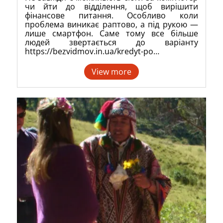
чи йти до відділення, щоб вирішити
фінансове питання. Особливо коли
проблема виникає раптово, а під рукою —
лише смартфон. Саме тому все більше
людей звертається до варіанту
https://bezvidmov.in.ua/kredyt-po…
View more